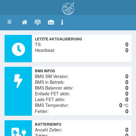
LETZTE AKTUALISIERUNG
0
0
-->
BMS INFOS
0
0
0
0
0
0
0
BATTERIEINFO
0
0